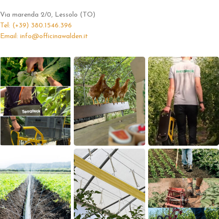
Via marenda 2/0, Lessolo (TO)
Tel: (+39) 380.1546.396
Email: info@officinawalden.it