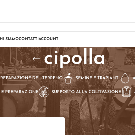
HI SIAMO
CONTATTI
ACCOUNT
cipolla
PREPARAZIONE DEL TERRENO
SEMINE E TRAPIANTI
 E PREPARAZIONE
SUPPORTO ALLA COLTIVAZIONE
dotti taggati “cipolla”