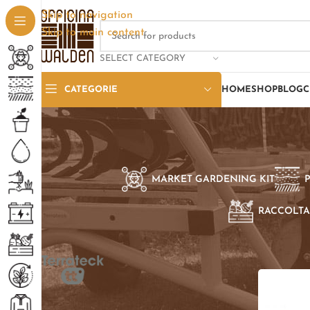
Skip to navigation
Skip to main content
SELECT CATEGORY
CATEGORIE
HOME
SHOP
BLOG
C
MARKET GARDENING KIT
RACCOLTA
SELEZIONE PER BRAND
Home
/
Pro
Terrateck TT
1