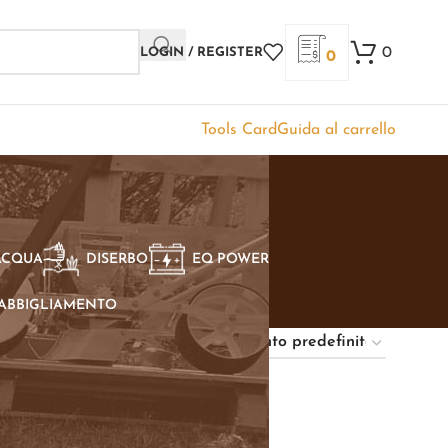
0
LOGIN / REGISTER
0
Tools Card
Guida al carrello
ACQUA
DISERBO
EQ POWER
ABBIGLIAMENTO
Show
9
12
18
24