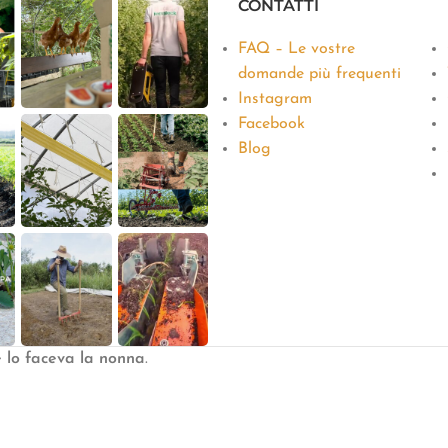
CONTATTI
FAQ – Le vostre
domande più frequenti
Instagram
Facebook
Blog
e lo faceva la nonna
.