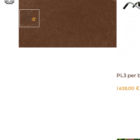
0
PL3 per b
1.628,00
€