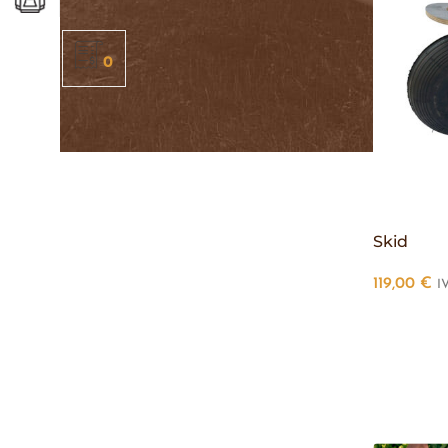
0
Skid
119,00
€
I