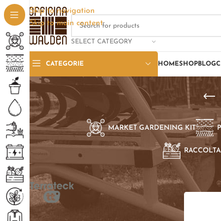
Skip to navigation
Skip to main content
SELECT CATEGORY
CATEGORIE
HOME
SHOP
BLOG
C
MARKET GARDENING KIT
RACCOLTA
SELEZIONE PER BRAND
Home
/
Pro
Terrateck TT
1