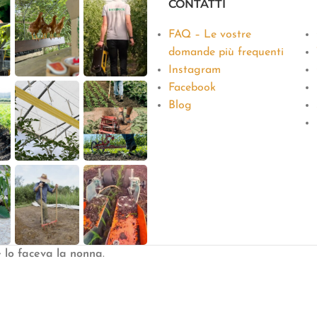
CONTATTI
FAQ – Le vostre
domande più frequenti
Instagram
Facebook
Blog
e lo faceva la nonna
.