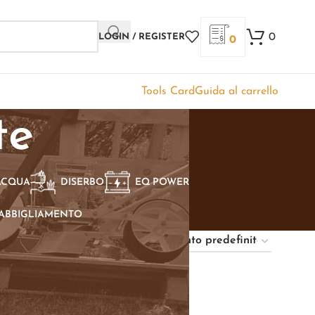
0
LOGIN / REGISTER
0
Tools Card
Guida al carrello
te
ACQUA
DISERBO
EQ POWER
ABBIGLIAMENTO
Show
9
12
18
24