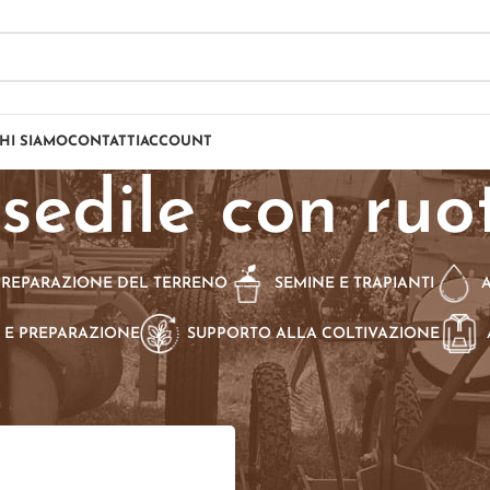
HI SIAMO
CONTATTI
ACCOUNT
sedile con ruo
PREPARAZIONE DEL TERRENO
SEMINE E TRAPIANTI
 E PREPARAZIONE
SUPPORTO ALLA COLTIVAZIONE
dotti taggati “sedile con ruote”